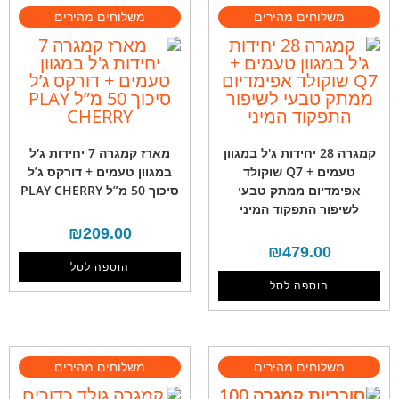
קמגרה 28 יחידות ג'ל במגוון
מארז קמגרה 7 יחידות ג'ל
טעמים + Q7 שוקולד
במגוון טעמים + דורקס ג’ל
אפימדיום ממתק טבעי
סיכוך 50 מ”ל PLAY CHERRY
לשיפור התפקוד המיני
₪
209.00
₪
479.00
הוספה לסל
הוספה לסל