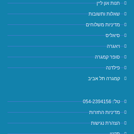
חנות און ליין
שאלות ותשובות
מדיניות משלוחים
סיאליס
ויאגרה
סופר קמגרה
פילדנה
קמגרה תל אביב
טל': 054-2394156
מדיניות החזרות
הצהרת נגישות
תקנון