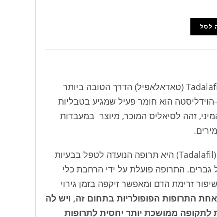
 לסל
Vidalista 40mg מכיל Tadalafil (טאדאלאפיל) הדרך הטובה ביותר
הוידליסטה הוא חומר פעיל שמגיע בטבליות
ני, זהה לסיאליס המוכר, מיוצר במעבדות
ירים.
וידליסטה (סיאליס גנרי) (Tadalafil) היא תרופה הנועדה לטפל בבעיות
 גברים. התרופה פועלת על ידי הרחבת כלי
יפור זרימת הדם ומאפשר זיקפה בזמן גירוי
חת התרופות הפופולריות בתחום זה, ויש לה
לת לתקופה ממושכת יותר יחסית לתרופות