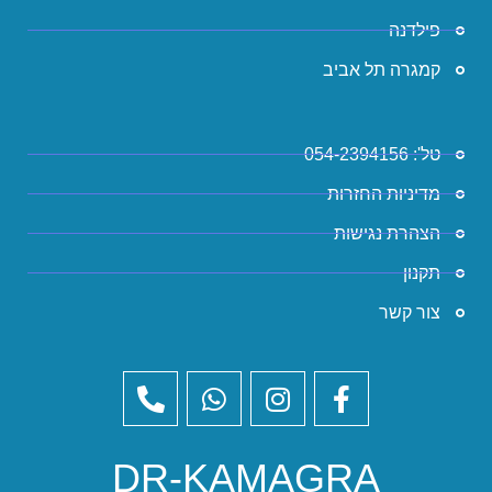
פילדנה
קמגרה תל אביב
טל': 054-2394156
מדיניות החזרות
הצהרת נגישות
תקנון
צור קשר
DR-KAMAGRA