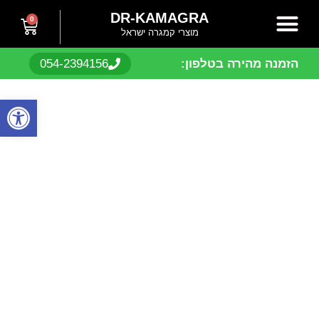
DR-KAMAGRA
0
מוצרי קמגרה ישראל
חנות און ליין
ויאגרה ללא מרשם
סיאליס ללא מרשם
שאלות תשובות
שפכה מוקדמת
הזמנה מהירה בטלפון:
054-2394156
פתח