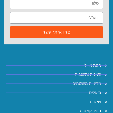
צרו איתי קשר
חנות און ליין
שאלות ותשובות
מדיניות משלוחים
סיאליס
ויאגרה
סופר קמגרה