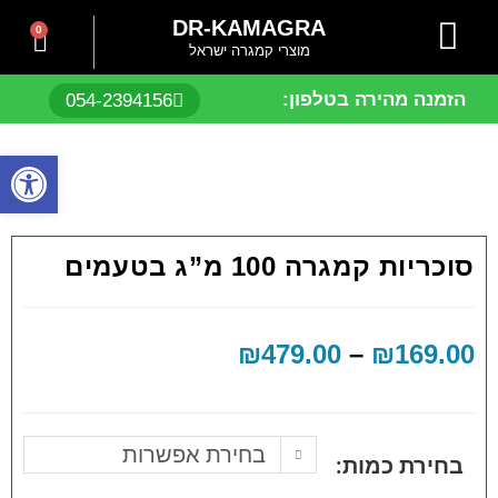
DR-KAMAGRA
0
מוצרי קמגרה ישראל
חנות און ליין
ויאגרה ללא מרשם
סיאליס ללא מרשם
שאלות תשובות
שפכה מוקדמת
הזמנה מהירה בטלפון:
054-2394156
פתח
סוכריות קמגרה 100 מ”ג בטעמים
₪
479.00
–
₪
169.00
בחירת אפשרות
בחירת כמות: