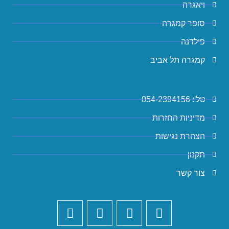
ויאגרה
סופר קמגרה
פילדנה
קמגרה תל אביב
טל': 054-2394156
מדיניות החזרות
הצהרת נגישות
תקנון
צור קשר